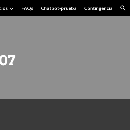
cios
FAQs
Chatbot-prueba
Contingencia
ion
07